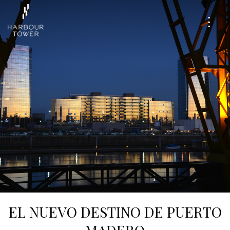
Proyecto
Amenities
Tour Virtual
Ginevra + Ott
Madero Harbour
Partners
EL NUEVO DESTINO DE PUERTO
Contacto