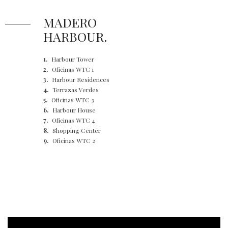
MADERO
HARBOUR.
1.
Harbour Tower
2.
Oficinas WTC 1
3.
Harbour Residences
4.
Terrazas Verdes
5.
Oficinas WTC 3
6.
Harbour House
7.
Oficinas WTC 4
8.
Shopping Center
9.
Oficinas WTC 2