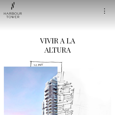
Proyecto
VIVIR A LA
Amenities
ALTURA
Tour Virtual
Ginevra + Ott
Madero Harbour
Partners
Contacto